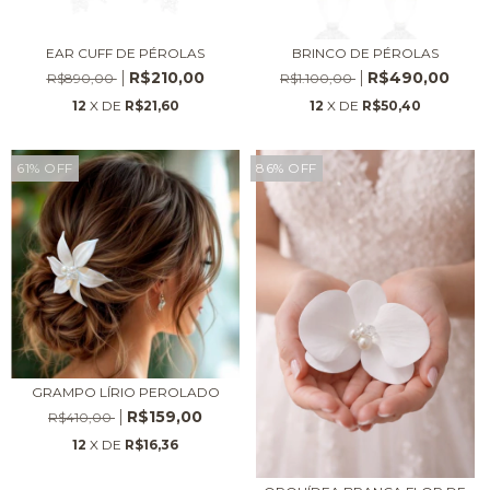
EAR CUFF DE PÉROLAS
BRINCO DE PÉROLAS
R$210,00
R$490,00
R$890,00
R$1.100,00
12
X DE
R$21,60
12
X DE
R$50,40
61
%
OFF
86
%
OFF
GRAMPO LÍRIO PEROLADO
R$159,00
R$410,00
12
X DE
R$16,36