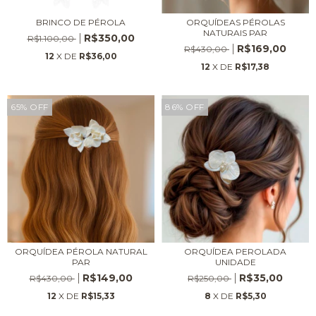
BRINCO DE PÉROLA
ORQUÍDEAS PÉROLAS
NATURAIS PAR
R$350,00
R$1.100,00
R$169,00
R$430,00
12
X DE
R$36,00
12
X DE
R$17,38
65
%
OFF
86
%
OFF
ORQUÍDEA PÉROLA NATURAL
ORQUÍDEA PEROLADA
PAR
UNIDADE
R$149,00
R$35,00
R$430,00
R$250,00
12
X DE
R$15,33
8
X DE
R$5,30