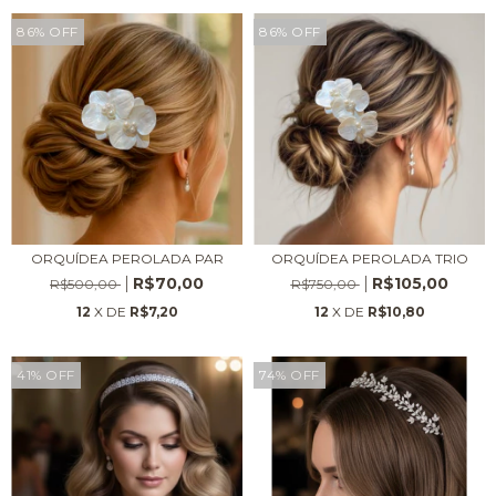
86
%
OFF
86
%
OFF
ORQUÍDEA PEROLADA PAR
ORQUÍDEA PEROLADA TRIO
R$70,00
R$105,00
R$500,00
R$750,00
12
X DE
R$7,20
12
X DE
R$10,80
41
%
OFF
74
%
OFF