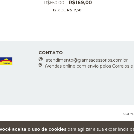
R$169,00
R$650,00
12
X DE
R$17,38
CONTATO
atendimento@glamsacessorios.com.br
(Vendas online com envio pelos Correios e
COPYR
você aceita o uso de cookies
para agilizar a sua experiência 