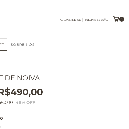
0
CADASTRE-SE
INICIAR SESSÃO
FF
SOBRE NÓS
F DE NOIVA
R$490,00
460,00
48
% OFF
40