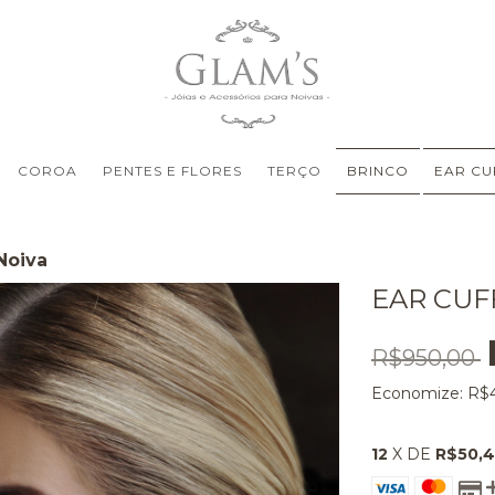
COROA
PENTES E FLORES
TERÇO
BRINCO
EAR CU
Noiva
EAR CUF
R$950,00
Economize:
R$
12
X DE
R$50,