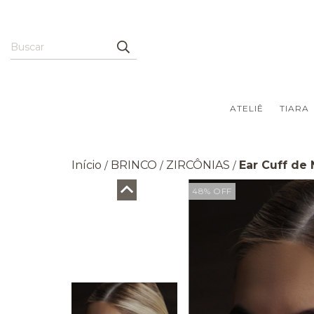
ATELIÊ
TIARA
Início
BRINCO
ZIRCÔNIAS
Ear Cuff de 
/
/
/
48
%
OFF