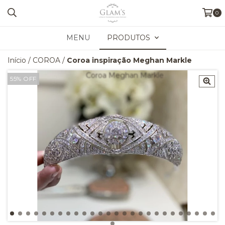
0
MENU
PRODUTOS
Início
/
COROA
/
Coroa inspiração Meghan Markle
55
%
OFF