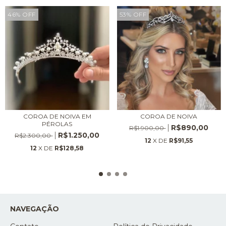
46
%
OFF
53
%
OFF
COROA DE NOIVA EM
COROA DE NOIVA
PÉROLAS
R$890,00
R$1.900,00
R$1.250,00
R$2.300,00
12
X DE
R$91,55
12
X DE
R$128,58
NAVEGAÇÃO